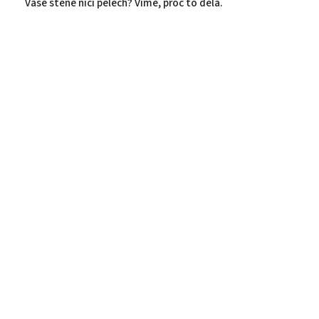
Vaše štěně ničí pelech? Víme, proč to dělá.