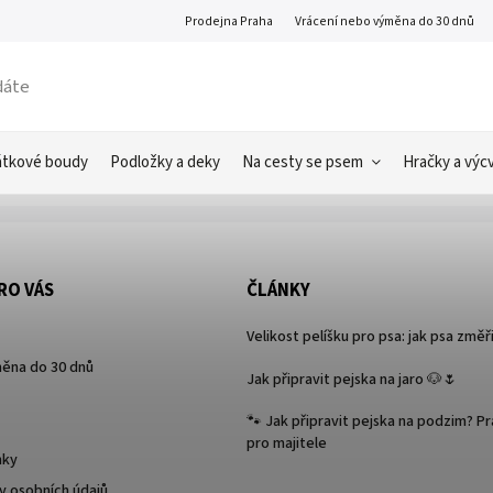
Prodejna Praha
Vrácení nebo výměna do 30 dnů
átkové boudy
Podložky a deky
Na cesty se psem
Hračky a výcv
RO VÁS
ČLÁNKY
Velikost pelíšku pro psa: jak psa změř
ěna do 30 dnů
Jak připravit pejska na jaro 🐶🌷
🐾 Jak připravit pejska na podzim? P
pro majitele
nky
 osobních údajů