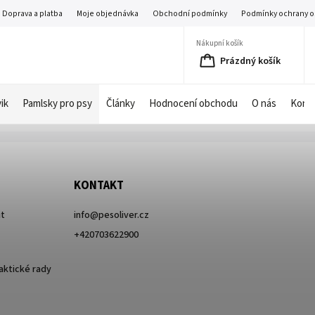
Doprava a platba
Moje objednávka
Obchodní podmínky
Podmínky ochrany o
Nákupní košík
Prázdný košík
ik
Pamlsky pro psy
Články
Hodnocení obchodu
O nás
Kont
KONTAKT
it
info
@
pesoliver.cz
+420703622900
raktické rady