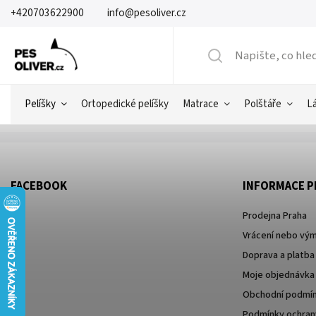
+420703622900
info@pesoliver.cz
Pelíšky
Ortopedické pelíšky
Matrace
Polštáře
L
FACEBOOK
INFORMACE P
Prodejna Praha
Vrácení nebo vým
Doprava a platba
Moje objednávka
Obchodní podmí
Podmínky ochrany