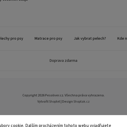
elechy pro psy
Matrace pro psy
Jak vybrat pelech?
Kde n
Doprava zdarma
Copyright 2026
Pesoliver.cz
. Všechna práva vyhrazena.
Vytvořil
Shoptet
| Design
Shoptak.cz
bory cookie. Dalším procházením tohoto webu vyjadřujete