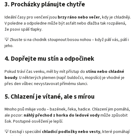
3.
Procházky plánujte chytře
Ideální časy pro venčení jsou
brzy ráno nebo večer
, kdy je chladněji.
V poledne a odpoledne může být asfalt nebo dlažba tak rozpálená,
že psovi spálí tlapky.
💡 Zkuste si na chodník stoupnout bosou nohou – když pálí vás, pálí i
jeho.
4.
Dopřejte mu stín a odpočinek
Pokud tráví čas venku, měl by mít přístup do
stínu nebo chladné
boudy
. U některých plemen (např. buldočci, mopslíci) je vhodné je
přes den vůbec nevystavovat přímému slunci.
5.
Chlazení je vítané, ale s mírou
Mnoho psů miluje vodu – bazének, řeka, hadice. Chlazení jim pomáhá,
ale pozor:
náhlý přechod z horka do ledové vody
může způsobit
šok. Postupné osvěžení je lepší.
💡 Existují i speciální
chladicí podložky nebo vesty
, které pomáhají