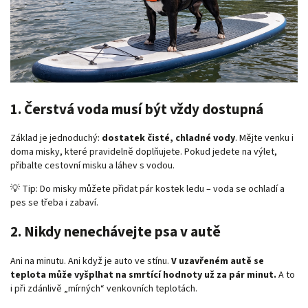
1.
Čerstvá voda musí být vždy dostupná
Základ je jednoduchý:
dostatek čisté, chladné vody
. Mějte venku i
doma misky, které pravidelně doplňujete. Pokud jedete na výlet,
přibalte cestovní misku a láhev s vodou.
💡 Tip: Do misky můžete přidat pár kostek ledu – voda se ochladí a
pes se třeba i zabaví.
2.
Nikdy nenechávejte psa v autě
Ani na minutu. Ani když je auto ve stínu.
V uzavřeném autě se
teplota může vyšplhat na smrtící hodnoty už za pár minut.
A to
i při zdánlivě „mírných“ venkovních teplotách.