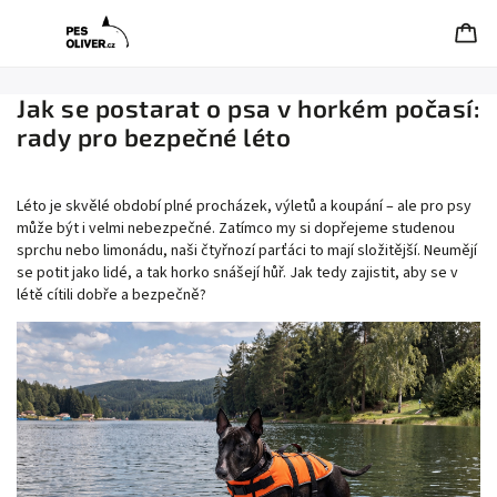
Jak se postarat o psa v horkém počasí:
rady pro bezpečné léto
Léto je skvělé období plné procházek, výletů a koupání – ale pro psy
může být i velmi nebezpečné. Zatímco my si dopřejeme studenou
sprchu nebo limonádu, naši čtyřnozí parťáci to mají složitější. Neumějí
se potit jako lidé, a tak horko snášejí hůř. Jak tedy zajistit, aby se v
létě cítili dobře a bezpečně?