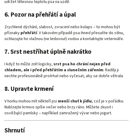
udržet tělesnou teplotu psa na uzdě.
6.
Pozor na přehřátí a úpal
Zrychlené dýchání, slabost, zvracení nebo kolaps – to mohou být
příznaky
přehřátí
. V takovém případě psa ihned přesuňte do stínu,
ochlazujte ho vlažnou (ne ledovou!) vodou a kontaktujte veterináře.
7.
Srst nestříhat úplně nakrátko
I když to může znít logicky,
srst psa ho chrání nejen před
chladem, ale i před přehřátím a slunečním zářením
. Raději ji
nechte profesionálně protrhat nebo vyčesat, aby se dobře větrala.
8.
Upravte krmení
V horku mohou mít někteří psi
menší chuť k jídlu
, což je v pořádku.
Nabízejte krmivo spíše večer nebo brzy ráno. Můžete zkusit i
osvěžující pamlsky – například zamražený vývar nebo jogurt.
Shrnutí