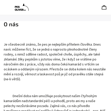
O nás
Je všeobecně známo, že pes je nejlepším přítelem člověka. Dnes
navíc můžeme říct, že se jedná o naprosto plnohodnotné členy
rodiny, s nimiž sdílíme radost, společné chvíle, úspěchy, ale také
zklamání. Díky pejskům s jistotou víme, že i když se vrátíme po
náročném dni z práce, vždy nás doma čeká kamarád s vrtícím se
ocáskem a oddaným výrazem. Přestože se doba kolem nás neustále
mění a rozvíjí, věrnost a laskavost psů je již od pravěku stále stejná
(ne-li větší).
Dnešní doba nám umožňuje poskytnout našim čtyřnohým
kamarádům nadstandardní péči a pohodlí, proto ani my a naše
pelechy nezůstáváme pozadu. Zajímá vás, co nás přivedlo