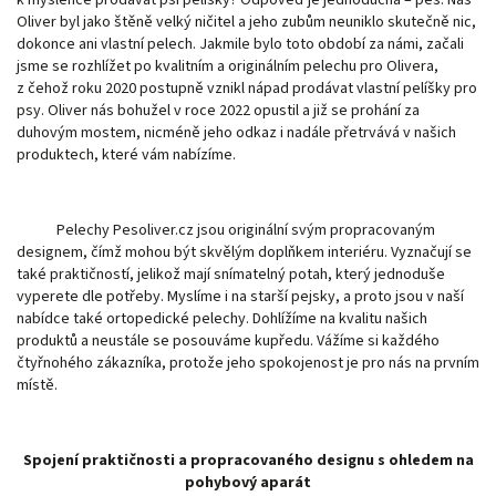
k myšlence prodávat psí pelíšky? Odpověď je jednoduchá – pes. Náš
Oliver byl jako štěně velký ničitel a jeho zubům neuniklo skutečně nic,
dokonce ani vlastní pelech. Jakmile bylo toto období za námi, začali
jsme se rozhlížet po kvalitním a originálním pelechu pro Olivera,
z čehož roku 2020 postupně vznikl nápad prodávat vlastní pelíšky pro
psy. Oliver nás bohužel v roce 2022 opustil a již se prohání za
duhovým mostem, nicméně jeho odkaz i nadále přetrvává v našich
produktech, které vám nabízíme.
Pelechy Pesoliver.cz jsou originální svým propracovaným
designem, čímž mohou být skvělým doplňkem interiéru. Vyznačují se
také praktičností, jelikož mají snímatelný potah, který jednoduše
vyperete dle potřeby. Myslíme i na starší pejsky, a proto jsou v naší
nabídce také ortopedické pelechy. Dohlížíme na kvalitu našich
produktů a neustále se posouváme kupředu. Vážíme si každého
čtyřnohého zákazníka, protože jeho spokojenost je pro nás na prvním
místě.
Spojení praktičnosti a propracovaného designu s ohledem na
pohybový aparát