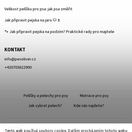
Velikost pelíšku pro psa: jak psa změřit
Jak připravit pejska na jaro 🐶🌷
🐾 Jak připravit pejska na podzim? Praktické rady pro majitele
KONTAKT
info
@
pesoliver.cz
+420703622900
Pelíšky a pelechy pro psy
Matrace pro psy
Jak vybrat pelech?
Kde nás najdete?
Doprava zdarma
Tento web používá soubory cookie. Dalším procházením tohoto webu