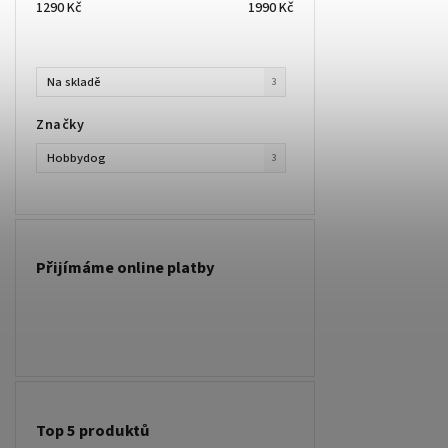
1290
Kč
1990
Kč
Na skladě
3
Značky
Hobbydog
3
Přijímáme online platby
Top 5 produktů