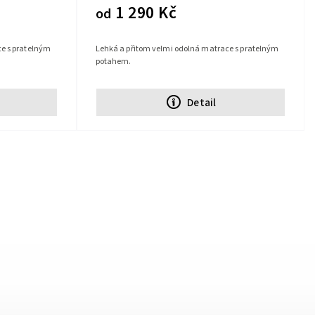
1 290 Kč
od
e s pratelným
Lehká a přitom velmi odolná matrace s pratelným
potahem.
Detail