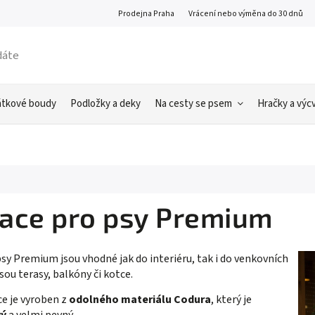
Prodejna Praha
Vrácení nebo výměna do 30 dnů
átkové boudy
Podložky a deky
Na cesty se psem
Hračky a výcv
ace pro psy Premium
sy Premium jsou vhodné jak do interiéru, tak i do venkovních
sou terasy, balkóny či kotce.
e je vyroben z
odolného materiálu Codura
, který je