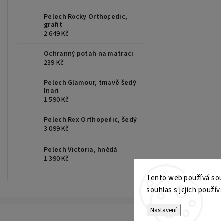
Pelech Rocky Orthopedic,
grafit
2 649 Kč
Ochranný potah na matraci
239 Kč
Pelech Glamour, tmavě šedý
Inari
1 590 Kč
Pelech Rex Orthopedic, šedý
3 099 Kč
Pelech Victoria, hnědá
1 390 Kč
Tento web používá sou
souhlas s jejich použív
Nastavení