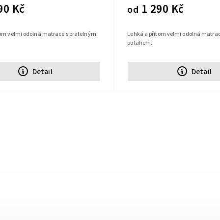
90 Kč
1 290 Kč
od
tom velmi odolná matrace s pratelným
Lehká a přitom velmi odolná matrac
potahem.
Detail
Detail