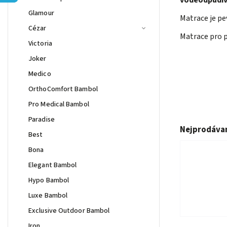
voděodpudi
Glamour
Matrace je pe
Cézar
Matrace pro p
Victoria
Joker
Medico
OrthoComfort Bambol
Pro Medical Bambol
Paradise
Nejprodávan
Best
Bona
Elegant Bambol
Hypo Bambol
Luxe Bambol
Exclusive Outdoor Bambol
Iron