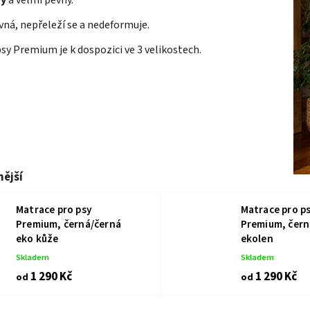
vý
a velmi pevný.
vná, nepřeleží se a nedeformuje.
sy Premium je k dospozici ve 3 velikostech.
ější
Matrace pro psy
Matrace pro p
Premium, černá/černá
Premium, čern
eko kůže
ekolen
Skladem
Skladem
1 290 Kč
1 290 Kč
od
od