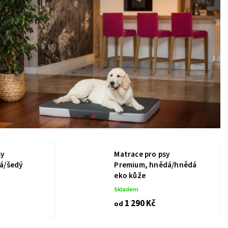
sy
Matrace pro psy
á/šedý
Premium, hnědá/hnědá
eko kůže
Skladem
1 290 Kč
od