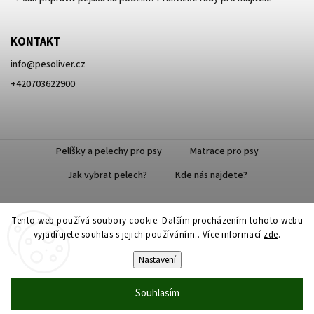
KONTAKT
info
@
pesoliver.cz
+420703622900
Pelíšky a pelechy pro psy
Matrace pro psy
Jak vybrat pelech?
Kde nás najdete?
Tento web používá soubory cookie. Dalším procházením tohoto webu
Doprava zdarma
vyjadřujete souhlas s jejich používáním.. Více informací
zde
.
Nastavení
Souhlasím