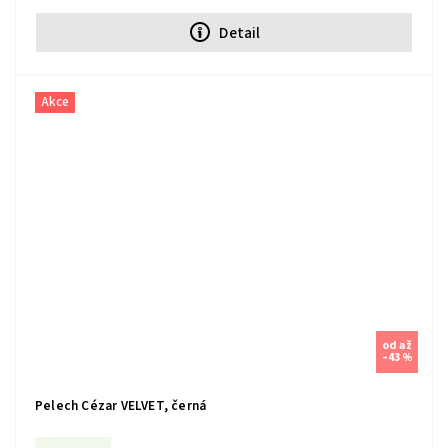
Detail
Akce
od
až
–43 %
Pelech Cézar VELVET, černá