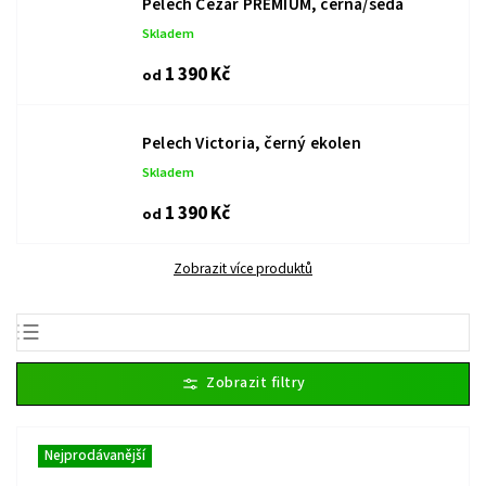
Pelech Cézar PREMIUM, černá/šedá
Skladem
1 390 Kč
od
Pelech Victoria, černý ekolen
Skladem
1 390 Kč
od
Zobrazit více produktů
Nejlevnější
Nejdražší
Nejprodávanější
Nejprodávanější
Abecedně