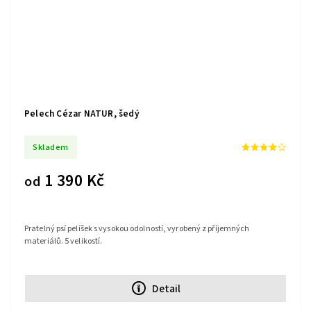
Pelech Cézar NATUR, šedý
Skladem
1 390 Kč
od
Pratelný psí pelíšek s vysokou odolností, vyrobený z příjemných
materiálů. 5 velikostí.
Detail