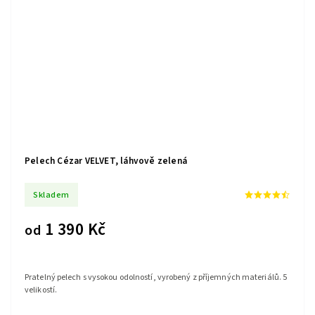
Pelech Cézar VELVET, láhvově zelená
Skladem
1 390 Kč
od
Pratelný pelech s vysokou odolností, vyrobený z příjemných materiálů. 5
velikostí.