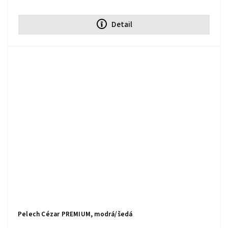
Detail
Pelech Cézar PREMIUM, modrá/šedá