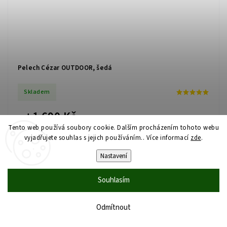
Pelech Cézar OUTDOOR, šedá
Skladem
1 690 Kč
od
Tento web používá soubory cookie. Dalším procházením tohoto webu
vyjadřujete souhlas s jejich používáním.. Více informací
zde
.
Pratelný pelech kategorie OUTDOOR z voděodpudivého materiálu. 3
Nastavení
velikosti.
Souhlasím
Detail
Odmítnout