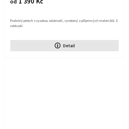
1 390 Kč
od
Pratelný pelech s vysokou odolností, vyrobený z příjemných materiálů. 5
velikostí.
Detail