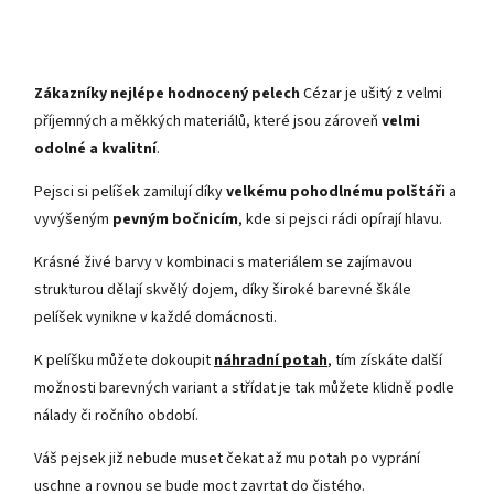
Zákazníky nejlépe hodnocený pelech
Cézar je ušitý z velmi
příjemných a měkkých materiálů, které jsou zároveň
velmi
odolné a kvalitní
.
Pejsci si pelíšek zamilují díky
velkému pohodlnému polštáři
a
vyvýšeným
pevným bočnicím
, kde si pejsci rádi opírají hlavu.
Krásné živé barvy v kombinaci s materiálem se zajímavou
strukturou dělají skvělý dojem, díky široké barevné škále
pelíšek vynikne v každé domácnosti.
K pelíšku můžete dokoupit
náhradní potah
, tím získáte další
možnosti barevných variant a střídat je tak můžete klidně podle
nálady či ročního období.
Váš pejsek již nebude muset čekat až mu potah po vyprání
uschne a rovnou se bude moct zavrtat do čistého.