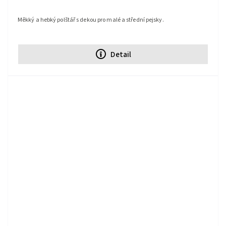
Měkký a hebký polštář s dekou pro malé a střední pejsky.
Detail