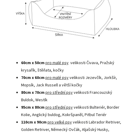
60cm x 50cm
pro malé psy
velikosti Čivava, Pražský
krysařík, štěňata, kočky
70cm x 60cm
pro malé psy
velikosti Jezevčík, Jorkšír,
Mopsík, Jack Russell a větší kočky
80cm x 70cm
pro střední psy
velikosti Francouzský
Buldok, Westík
95cm x 80cm
pro střední psy
velikosti Bulteriér, Border
Kolie, Anglický buldog, Kokršpaněl, Pitbul Teriér
110cm x 90cm
pro velké psy
velikosti Labrador Retriver,
Golden Retriver, Německý Ovčák, Aljašský Husky,