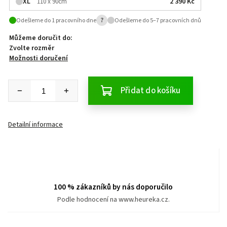
XL
2 390 Kč
110 x 90cm
?
Odešleme do 1 pracovního dne
Odešleme do 5–7 pracovních dnů
Můžeme doručit do:
Zvolte rozměr
Možnosti doručení
Přidat do košíku
Detailní informace
100 % zákazníků by nás doporučilo
Podle hodnocení na www.heureka.cz.