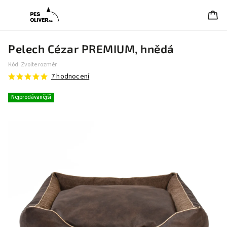
Pelech Cézar PREMIUM, hnědá
Kód:
Zvolte rozměr
7 hodnocení
Nejprodávanější