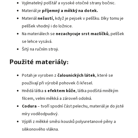
Vyjímatelný polštář a vysoké otočné strany bočnic.
Materiál je
příjemný a měkký na dotek.
Materiál
nešustí,
když je pejsek v pelíšku. Díky tomu je
pelíšek vhodný i do ložnice.
Na materiálech se
nezachycuje srst mazlíčků
, pelíšek
se lehce vysává.
Šitý na ručním stroji.
Použité materiály:
Potah je vyroben z
čalounických látek
, které se
používají při výrobě pohovek či křesel.
Hnědá látka
s efektem kůže
, látka podšitá mněkým
filcem, velmi měkká a zároveň odolná.
Codura
– tvoří spodní část pelechu, materiál je do jisté
míry voděodpudivý.
Výplň z měkké směsi kousků polyuretanové pěny a
silikonového vlákna.