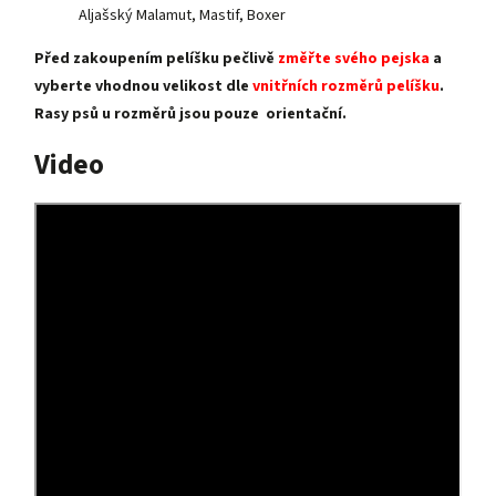
Aljašský Malamut, Mastif, Boxer
Před zakoupením pelíšku pečlivě
změřte svého pejska
a
vyberte vhodnou velikost dle
vnitřních rozměrů pelíšku
.
Rasy psů u rozměrů jsou pouze orientační.
Video