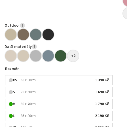
Outdoor
?
Další materiály
?
+2
Rozměr
XS
1 390 Kč
60 x 50cm
S
1 690 Kč
70 x 60cm
M
1 790 Kč
80 x 70cm
L
2 190 Kč
95 x 80cm