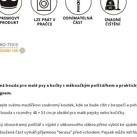
ná bouda pro malé psy a kočky s měkoučkým polštářkem a praktic
ignem.
ejte svému mazlíčkovi soukromý koutek, kde se bude cítit v bezpečí a poho
 bouda s rozměry 48 × 53 cm je ideální pro malé pejsky nebo kočičky.
ý oboustranný polštář s výplní z silikonového vlákna přímo vybízí ke spánk
loužená část vytváří příjemnou "terasu" před vchodem. Pejsek může mít hl