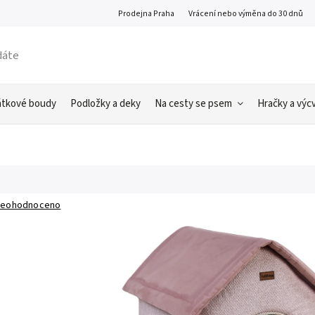
Prodejna Praha
Vrácení nebo výměna do 30 dnů
átkové boudy
Podložky a deky
Na cesty se psem
Hračky a výcv
eohodnoceno