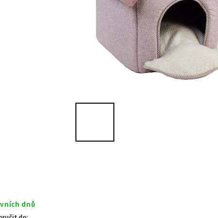
ovních dnů
ručit do: