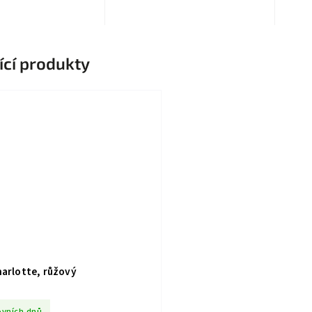
ící produkty
harlotte, růžový
ovních dnů