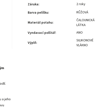
2 roky
Záruka
:
RŮŽOVÁ
Barva pelíšku
:
ČALOUNICKÁ
Materiál potahu
:
LÁTKA
ANO
Vyndavací polštář
:
SILIKONOVÉ
Výplň
:
VLÁKNO
kým
dlí.
u a jeho
avu