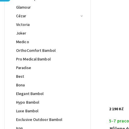
Glamour
Cézar
Victoria
Joker
Medico
OrthoComfort Bambol
Pro Medical Bambol
Paradise
Best
Bona
Elegant Bambol
Hypo Bambol
2 190 Kč
Luxe Bambol
Exclusive Outdoor Bambol
5-7 prac
Iron
Můžeme do