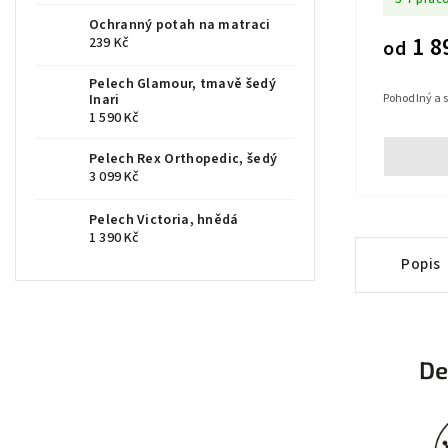
Ochranný potah na matraci
1 8
239 Kč
od
Pelech Glamour, tmavě šedý
Inari
Pohodlný a s
1 590 Kč
Pelech Rex Orthopedic, šedý
3 099 Kč
Pelech Victoria, hnědá
1 390 Kč
Popis
De