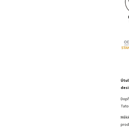
Útul
des
Dopř
Tato
Měkk
prod