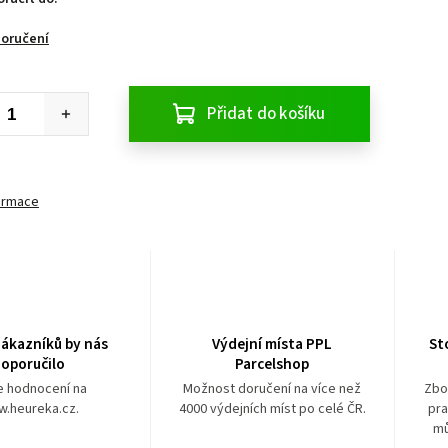
doručení
Přidat do košíku
formace
ákazníků by nás
Výdejní místa PPL
St
oporučilo
Parcelshop
e hodnocení na
Možnost doručení na více než
Zbo
.heureka.cz.
4000 výdejních míst po celé ČR.
pra
mů