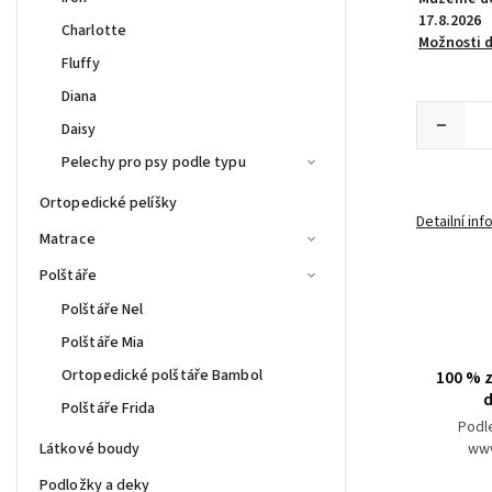
17.8.2026
Charlotte
Možnosti 
Fluffy
Diana
Daisy
Pelechy pro psy podle typu
Ortopedické pelíšky
Detailní in
Matrace
Polštáře
Polštáře Nel
Polštáře Mia
Ortopedické polštáře Bambol
100 % z
d
Polštáře Frida
Podl
Látkové boudy
www
Podložky a deky