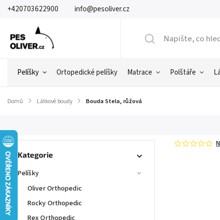
+420703622900
info@pesoliver.cz
Pelíšky
Ortopedické pelíšky
Matrace
Polštáře
L
Domů
/
Látkové boudy
/
Bouda Stela, růžová
N
Kategorie
Pelíšky
Oliver Orthopedic
Rocky Orthopedic
Rex Orthopedic