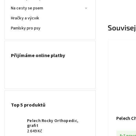
Na cesty se psem
Hračky a výcvik
Souvisej
Pamlsky pro psy
Přijímáme online platby
Top 5 produktů
Pelech C
Pelech Rocky Orthopedic,
grafit
2 649 Kč
5-7 prac