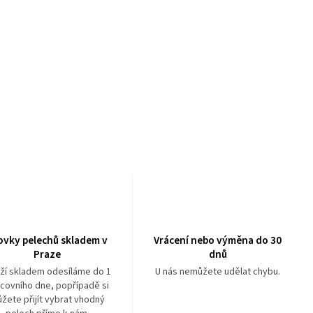
ovky pelechů skladem v
Vrácení nebo výměna do 30
Praze
dnů
ží skladem odesíláme do 1
U nás nemůžete udělat chybu.
covního dne, popřípadě si
žete přijít vybrat vhodný