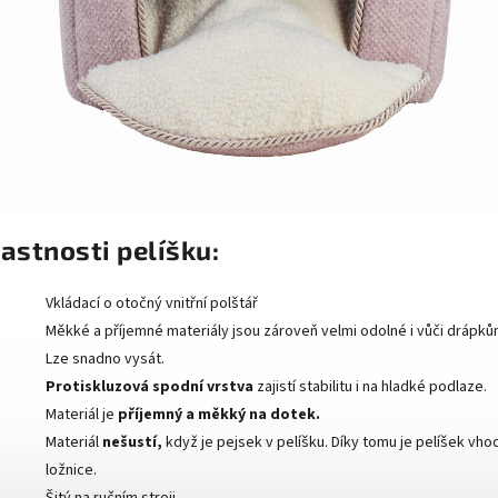
astnosti pelíšku:
Vkládací o otočný vnitřní polštář
Měkké a příjemné materiály jsou zároveň velmi odolné i vůči drápků
Lze snadno vysát.
Protiskluzová spodní vrstva
zajistí stabilitu i na hladké podlaze.
Materiál je
příjemný a měkký na dotek.
Materiál
nešustí,
když je pejsek v pelíšku. Díky tomu je pelíšek vho
ložnice.
Šitý na ručním stroji.