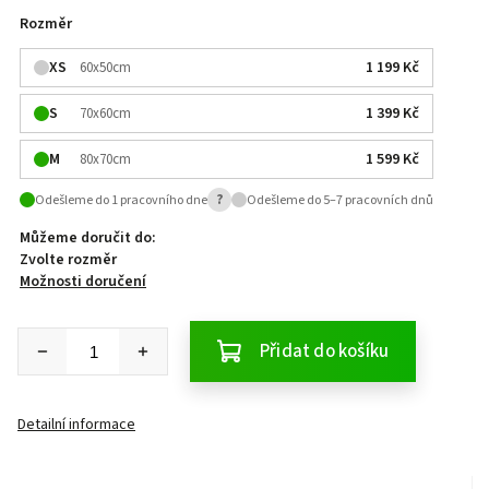
Rozměr
XS
1 199 Kč
60x50cm
S
1 399 Kč
70x60cm
M
1 599 Kč
80x70cm
?
Odešleme do 1 pracovního dne
Odešleme do 5–7 pracovních dnů
Můžeme doručit do:
Zvolte rozměr
Možnosti doručení
Přidat do košíku
Detailní informace