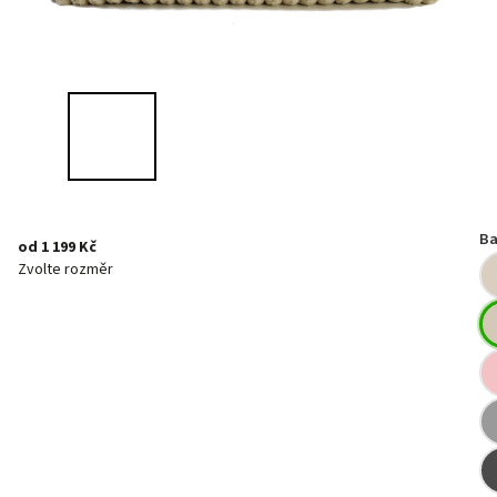
Ba
od
1 199 Kč
Zvolte rozměr