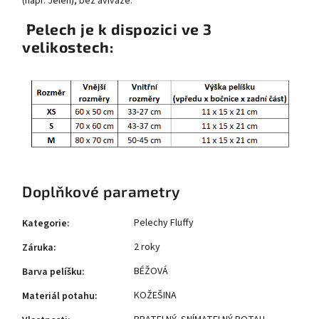
(např. Jelen), bez aviváže.
Pelech je k dispozici ve 3
velikostech:
Doplňkové parametry
Pelechy Fluffy
Kategorie
:
2 roky
Záruka
:
BÉŽOVÁ
Barva pelíšku
:
KOŽEŠINA
Materiál potahu
: