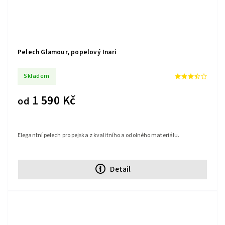
Pelech Glamour, popelový Inari
Skladem
1 590 Kč
od
Elegantní pelech pro pejska z kvalitního a odolného materiálu.
Detail