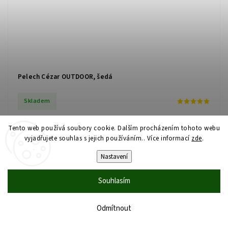
Pelech Cézar OUTDOOR, šedá
Skladem
1 690 Kč
od
Tento web používá soubory cookie. Dalším procházením tohoto webu
vyjadřujete souhlas s jejich používáním.. Více informací
zde
.
Nastavení
Pratelný pelech kategorie OUTDOOR z voděodpudivého materiálu. 3
velikosti.
Souhlasím
Detail
Odmítnout