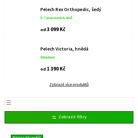
Pelech Rex Orthopedic, šedý
5-7 pracovních dnů
3 099 Kč
od
Pelech Victoria, hnědá
Skladem
1 390 Kč
od
Zobrazit více produktů
Nejlevnější
Nejdražší
Nejprodávanější
Nejprodávanější