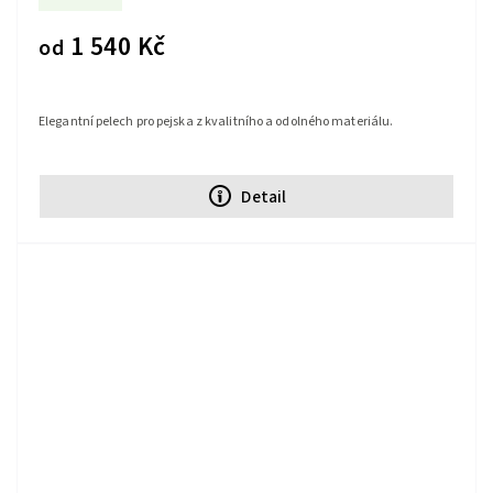
1 540 Kč
od
Elegantní pelech pro pejska z kvalitního a odolného materiálu.
Detail