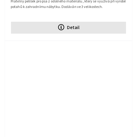
Pratelný pelíšek pro psa z odolného materiálu, který se využívá při výrobě
potahů k zahradnímu nábytku. Dodáván ve 3 velikostech.
Detail