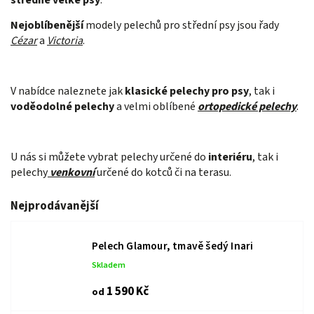
Nejoblíbenější
modely pelechů pro střední psy jsou řady
Cézar
a
Victoria
.
V nabídce naleznete jak
klasické pelechy pro psy
, tak i
voděodolné pelechy
a velmi oblíbené
ortopedické pelechy
.
U nás si můžete vybrat pelechy určené do
interiéru
, tak i
pelechy
venkovní
určené do kotců či na terasu.
Nejprodávanější
Pelech Glamour, tmavě šedý Inari
Skladem
1 590 Kč
od