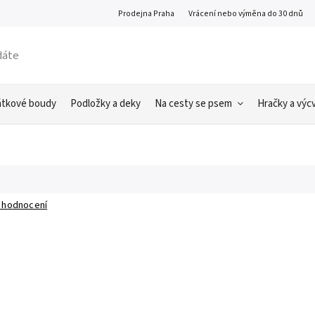
Prodejna Praha
Vrácení nebo výměna do 30 dnů
átkové boudy
Podložky a deky
Na cesty se psem
Hračky a výcv
 hodnocení