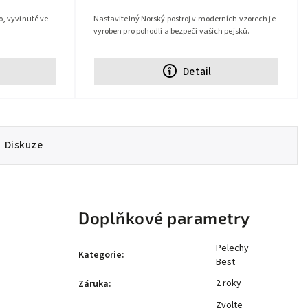
o, vyvinuté ve
Nastavitelný Norský postroj v moderních vzorech je
vyroben pro pohodlí a bezpečí vašich pejsků.
Detail
Diskuze
Doplňkové parametry
Pelechy
Kategorie
:
Best
2 roky
Záruka
:
Zvolte