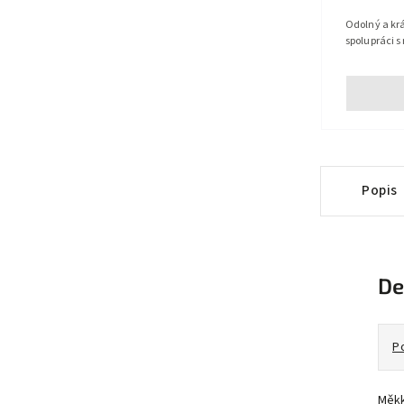
Odolný a krá
spolupráci s
Popis
De
P
Měkk