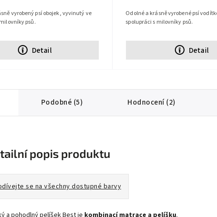
sně vyrobený psí obojek, vyvinutý ve
Odolné a krásně vyrobené psí vodítk
 milovníky psů.
spolupráci s milovníky psů.
Detail
Detail
Podobné (5)
Hodnocení (2)
tailní popis produktu
odívejte se na všechny dostupné barvy
ý a pohodlný pelíšek Best je
kombinací matrace a pelíšku
.