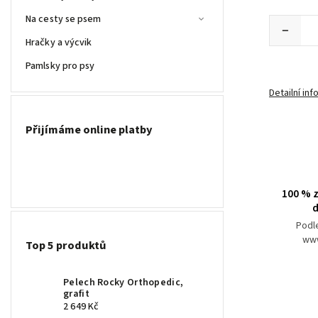
Na cesty se psem
Hračky a výcvik
Pamlsky pro psy
Detailní in
Přijímáme online platby
100 % z
d
Podl
www
Top 5 produktů
Pelech Rocky Orthopedic,
grafit
2 649 Kč