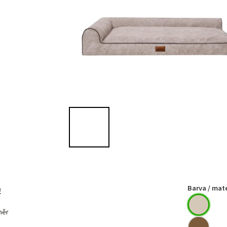
Barva / mate
č
měr