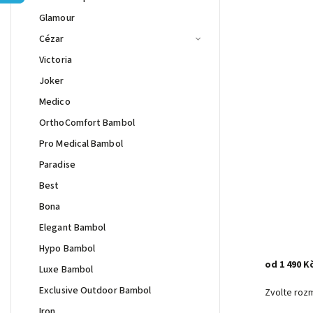
Glamour
Cézar
Victoria
Joker
Medico
OrthoComfort Bambol
Pro Medical Bambol
Paradise
Best
Bona
Elegant Bambol
Hypo Bambol
od
1 490 K
Luxe Bambol
Exclusive Outdoor Bambol
Zvolte roz
Iron