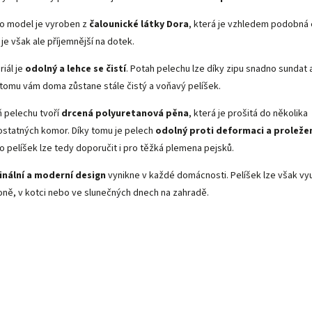
o model je vyroben z
čalounické látky Dora
, která je vzhledem podobná 
 je však ale příjemnější na dotek.
riál je
odolný a lehce se čistí
. Potah pelechu lze díky zipu snadno sundat 
 tomu vám doma zůstane stále čistý a voňavý pelíšek.
ň pelechu tvoří
drcená polyuretanová pěna
, která je prošitá do několika
statných komor. Díky tomu je pelech
odolný proti deformaci a proležen
o pelíšek lze tedy doporučit i pro těžká plemena pejsků.
inální a moderní design
vynikne v každé domácnosti. Pelíšek lze však využ
oně, v kotci nebo ve slunečných dnech na zahradě.