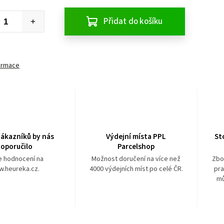
Přidat do košíku
formace
ákazníků by nás
Výdejní místa PPL
St
oporučilo
Parcelshop
e hodnocení na
Možnost doručení na více než
Zbo
.heureka.cz.
4000 výdejních míst po celé ČR.
pra
mů