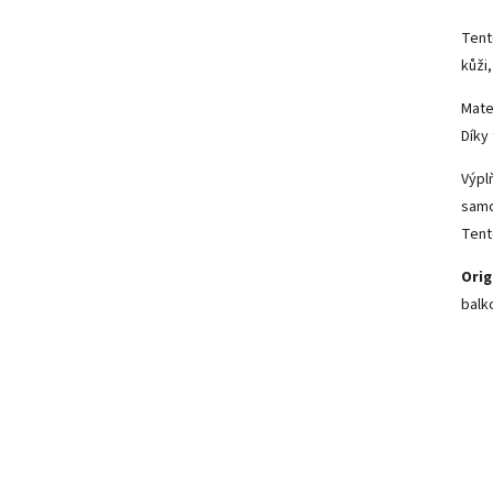
Tent
kůži,
Mate
Díky
Výpl
samo
Tent
Orig
balk