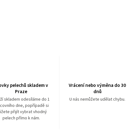
ovky pelechů skladem v
Vrácení nebo výměna do 30
Praze
dnů
ží skladem odesíláme do 1
U nás nemůžete udělat chybu.
covního dne, popřípadě si
žete přijít vybrat vhodný
pelech přímo k nám.