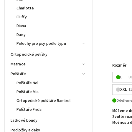
Charlotte
Fluffy
Diana
Daisy
Pelechy pro psy podle typu
Ortopedické pelíšky
Matrace
Rozměr
Polštáře
L
80
Polštáře Nel
XXL
11
Polštáře Mia
Ortopedické polštáře Bambol
Odešleme 
Polštáře Frida
Můžeme do
Zvolte ro
Látkové boudy
Možnosti 
Podložky a deky