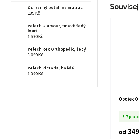
Souvisej
Ochranný potah na matraci
239 Kč
Pelech Glamour, tmavě šedý
Inari
1 590 Kč
Pelech Rex Orthopedic, šedý
3 099 Kč
Pelech Victoria, hnědá
1 390 Kč
Obojek O
5-7 prac
349
od