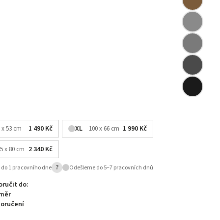
1 490 Kč
XL
1 990 Kč
 x 53 cm
100 x 66 cm
2 340 Kč
5 x 80 cm
?
do 1 pracovního dne
Odešleme do 5–7 pracovních dnů
ručit do:
změr
doručení