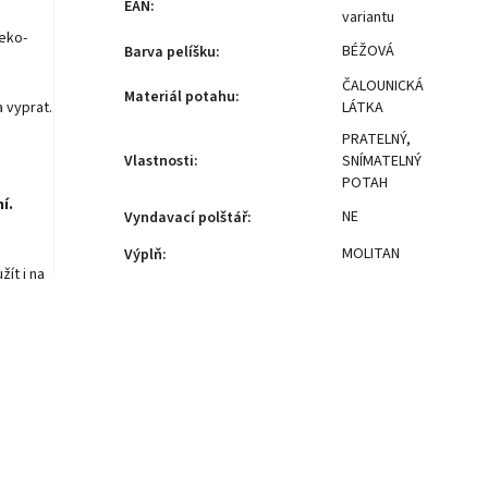
EAN
:
variantu
eko-
BÉŽOVÁ
Barva pelíšku
:
ČALOUNICKÁ
Materiál potahu
:
a vyprat.
LÁTKA
PRATELNÝ
,
Vlastnosti
:
SNÍMATELNÝ
POTAH
í.
NE
Vyndavací polštář
:
MOLITAN
Výplň
:
ít i na