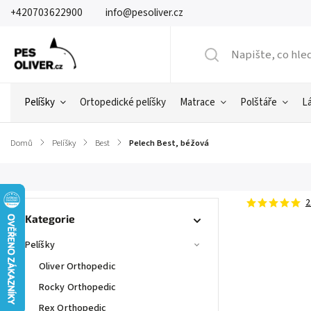
+420703622900
info@pesoliver.cz
Pelíšky
Ortopedické pelíšky
Matrace
Polštáře
L
Domů
/
Pelíšky
/
Best
/
Pelech Best, béžová
2
Kategorie
Pelíšky
Oliver Orthopedic
Rocky Orthopedic
Rex Orthopedic