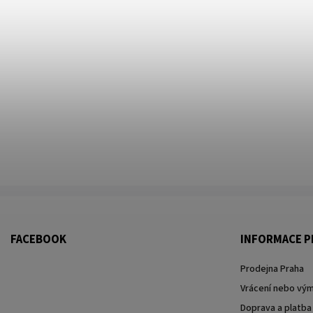
FACEBOOK
INFORMACE P
Prodejna Praha
Vrácení nebo vým
Doprava a platba