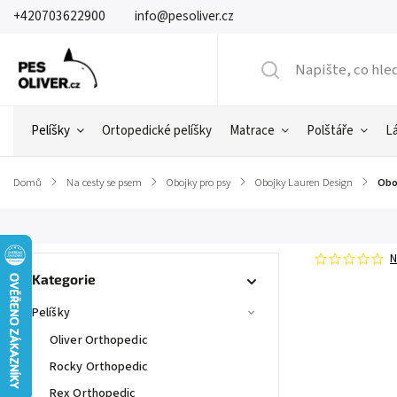
+420703622900
info@pesoliver.cz
Pelíšky
Ortopedické pelíšky
Matrace
Polštáře
L
Domů
/
Na cesty se psem
/
Obojky pro psy
/
Obojky Lauren Design
/
Obo
N
Kategorie
Pelíšky
Oliver Orthopedic
Rocky Orthopedic
Rex Orthopedic