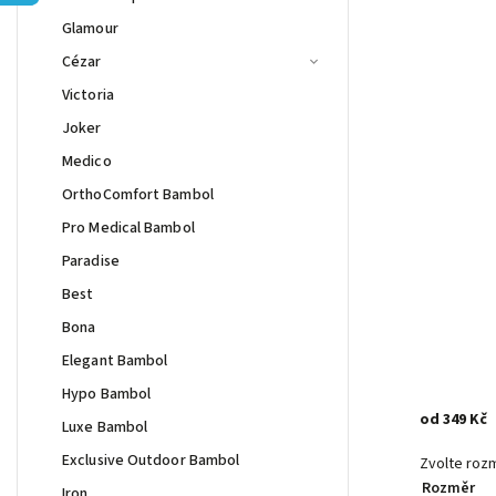
Glamour
Cézar
Victoria
Joker
Medico
OrthoComfort Bambol
Pro Medical Bambol
Paradise
Best
Bona
Elegant Bambol
Hypo Bambol
od
349 Kč
Luxe Bambol
Exclusive Outdoor Bambol
Zvolte roz
Rozměr
Iron