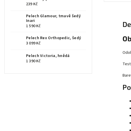
239 Kč
Pelech Glamour, tmavě šedý
Inari
De
1 590 Kč
Ob
Pelech Rex Orthopedic, šedý
3 099 Kč
Odol
Pelech Victoria, hnědá
1 390 Kč
Test
Bare
Po