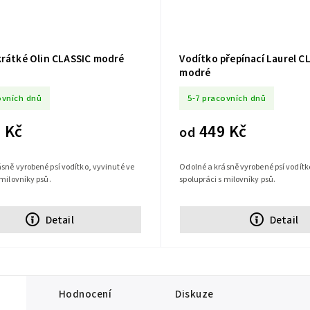
krátké Olin CLASSIC modré
Vodítko přepínací Laurel C
modré
ovních dnů
5-7 pracovních dnů
 Kč
449 Kč
od
sně vyrobené psí vodítko, vyvinuté ve
Odolné a krásně vyrobené psí vodítk
 milovníky psů.
spolupráci s milovníky psů.
Detail
Detail
Hodnocení
Diskuze