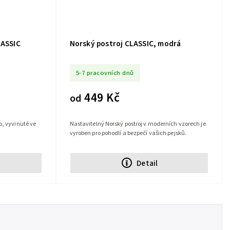
LASSIC
Norský postroj CLASSIC, modrá
5-7 pracovních dnů
449 Kč
od
o, vyvinuté ve
Nastavitelný Norský postroj v moderních vzorech je
vyroben pro pohodlí a bezpečí vašich pejsků.
Detail