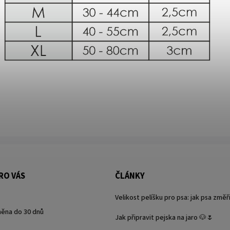
RO VÁS
ČLÁNKY
Velikost pelíšku pro psa: jak psa změř
ěna do 30 dnů
Jak připravit pejska na jaro 🐶🌷