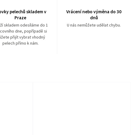
ovky pelechů skladem v
Vrácení nebo výměna do 30
Praze
dnů
ží skladem odesíláme do 1
U nás nemůžete udělat chybu.
covního dne, popřípadě si
žete přijít vybrat vhodný
pelech přímo k nám.