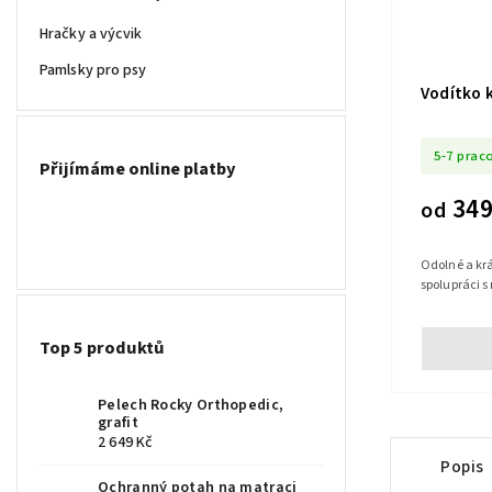
Hračky a výcvik
Pamlsky pro psy
Vodítko 
5-7 prac
Přijímáme online platby
349
od
Odolné a krá
spolupráci s
Top 5 produktů
Pelech Rocky Orthopedic,
grafit
2 649 Kč
Popis
Ochranný potah na matraci