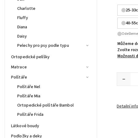
Charlotte
25-33
Fluffy
40-55
Diana
Odešleme 
Daisy
Můžeme do
Pelechy pro psy podle typu
Zvolte ro
Možnosti 
Ortopedické pelíšky
Matrace
Polštáře
Polštáře Nel
Polštáře Mia
Ortopedické polštáře Bambol
Detailní in
Polštáře Frida
Látkové boudy
Podložky a deky