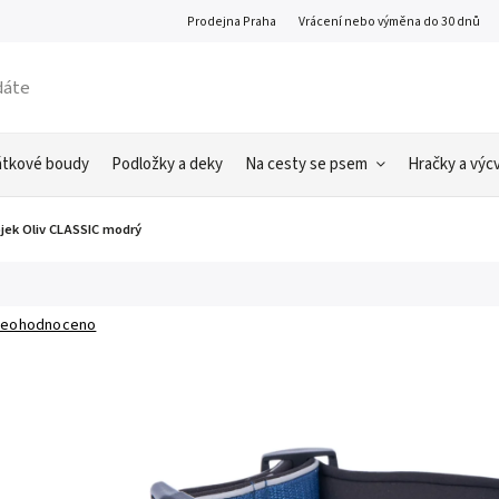
Prodejna Praha
Vrácení nebo výměna do 30 dnů
átkové boudy
Podložky a deky
Na cesty se psem
Hračky a výcv
jek Oliv CLASSIC modrý
eohodnoceno