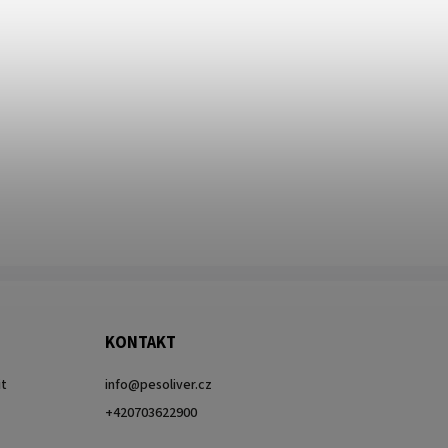
KONTAKT
it
info
@
pesoliver.cz
+420703622900