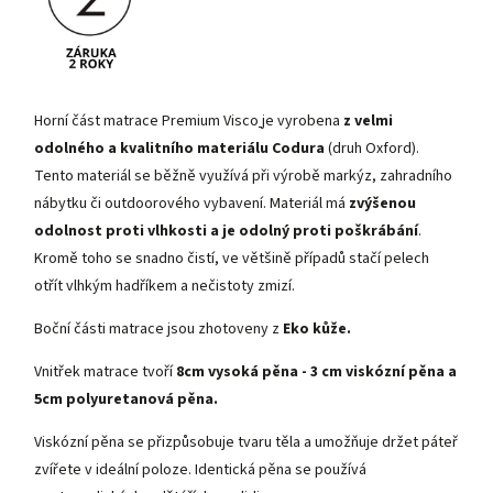
Horní část matrace Premium Visco
je vyrobena
z velmi
odolného a kvalitního materiálu Codura
(druh Oxford).
Tento materiál se běžně využívá při výrobě markýz, zahradního
nábytku či outdoorového vybavení. Materiál má
zvýšenou
odolnost proti vlhkosti a je odolný proti poškrábání
.
Kromě toho se snadno čistí, ve většině případů stačí pelech
otřít vlhkým hadříkem a nečistoty zmizí.
Boční části matrace jsou zhotoveny z
Eko kůže.
Vnitřek matrace tvoří
8cm vysoká pěna - 3 cm viskózní pěna a
5cm polyuretanová pěna.
Viskózní pěna se přizpůsobuje tvaru těla a umožňuje držet páteř
zvířete v ideální poloze. Identická pěna se používá