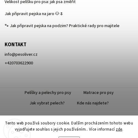
Velikost pelíšku pro psa: jak psa změřit
Jak připravit pejska na jaro 🐶🌷
🐾 Jak připravit pejska na podzim? Praktické rady pro majitele
KONTAKT
info
@
pesoliver.cz
+420703622900
Pelíšky a pelechy pro psy
Matrace pro psy
Jak vybrat pelech?
Kde nás najdete?
Tento web používá soubory cookie. Dalším procházením tohoto webu
Doprava zdarma
vyjadřujete souhlas s jejich používáním.. Více informací
zde
.