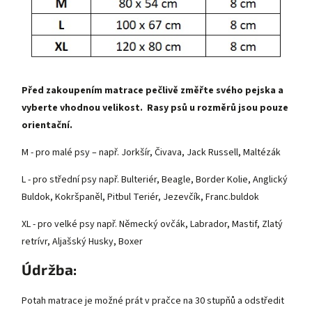
Před zakoupením matrace pečlivě změřte svého pejska a
vyberte vhodnou velikost. Rasy psů u rozměrů jsou pouze
orientační.
M - pro malé psy – např. Jorkšír, Čivava, Jack Russell, Maltézák
L - pro střední psy např. Bulteriér, Beagle, Border Kolie, Anglický
Buldok, Kokršpaněl, Pitbul Teriér, Jezevčík, Franc.buldok
XL - pro velké psy např. Německý ovčák, Labrador, Mastif, Zlatý
retrívr, Aljašský Husky, Boxer
Údržba:
Potah matrace je možné prát v pračce na 30 stupňů a odstředit