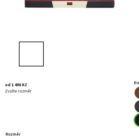
Ba
od
1 490 Kč
Zvolte rozměr
Rozměr