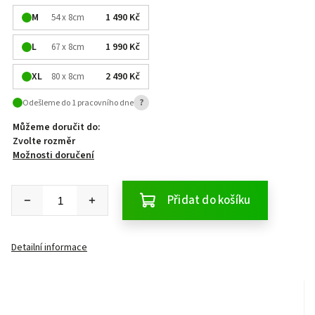
M
1 490 Kč
54 x 8cm
L
1 990 Kč
67 x 8cm
XL
2 490 Kč
80 x 8cm
?
Odešleme do 1 pracovního dne
Můžeme doručit do:
Zvolte rozměr
Možnosti doručení
Přidat do košíku
Detailní informace