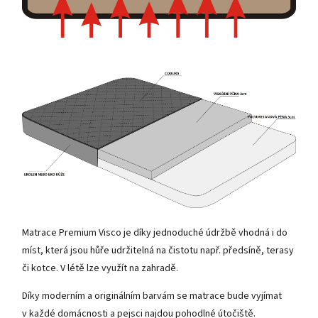
Matrace Premium Visco je díky jednoduché údržbě vhodná i do
míst, která jsou hůře udržitelná na čistotu např. předsíně, terasy
či kotce. V létě lze využít na zahradě.
Díky moderním a originálním barvám se matrace bude vyjímat
v každé domácnosti a pejsci najdou pohodlné útočiště.