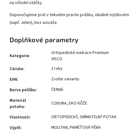
na střední otáčky.
Doporučujeme prát v tekutém pracím prášku, ideálně mýdlovém
(např. Jelen), bez aviváže.
Doplňkové parametry
Ortopedické matrace Premium
Kategorie
:
VISCO
2 roky
Záruka
:
Zvolte variantu
EAN
:
ČERNÁ
Barva pelíšku
:
Materiál
CODURA
,
EKO KŮŽE
potahu
:
ORTOPEDICKÝ
,
SNÍMATELNÝ POTAH
Vlastnosti
:
MOLITAN
,
PAMĚŤOVÁ PĚNA
Výplň
: