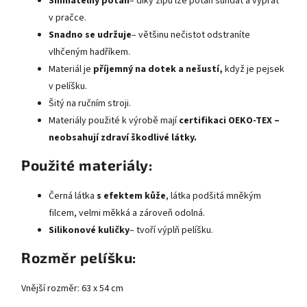
Snímatelný potah
– díky zipu lze potah sundat a vyprat
v pračce.
Snadno se udržuje
– většinu nečistot odstraníte
vlhčeným hadříkem.
Materiál je
příjemný na dotek a nešustí,
když je pejsek
v pelíšku.
Šitý na ručním stroji.
Materiály použité k výrobě mají
certifikaci OEKO-TEX –
neobsahují zdraví škodlivé látky.
Použité materiály:
Černá látka
s efektem kůže
, látka podšitá mněkým
filcem, velmi měkká a zároveň odolná.
Silikonové kuličky
– tvoří výplň pelíšku.
Rozměr pelíšku:
Vnější rozměr: 63 x 54 cm