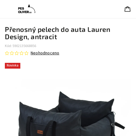
Přenosný pelech do auta Lauren
Design, antracit
Kód:
5902135668856
Neohodnoceno
Novinka