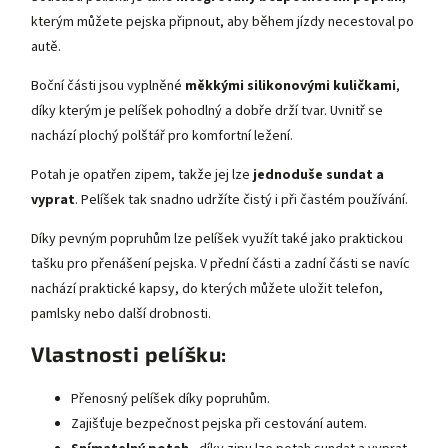
kterým můžete pejska připnout, aby během jízdy necestoval po
autě.
Boční části jsou vyplněné
měkkými silikonovými kuličkami
,
díky kterým je pelíšek pohodlný a dobře drží tvar. Uvnitř se
nachází plochý polštář pro komfortní ležení.
Potah je opatřen zipem, takže jej lze
jednoduše sundat a
vyprat
. Pelíšek tak snadno udržíte čistý i při častém používání.
Díky pevným popruhům lze pelíšek využít také jako praktickou
tašku pro přenášení pejska. V přední části a zadní části se navíc
nachází praktické kapsy, do kterých můžete uložit telefon,
pamlsky nebo další drobnosti.
Vlastnosti pelíšku:
Přenosný pelíšek díky popruhům.
Zajišťuje bezpečnost pejska při cestování autem.