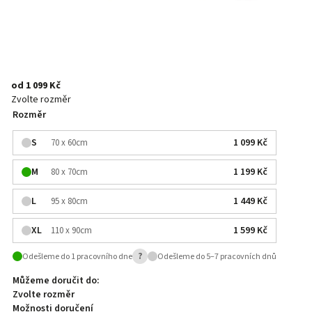
od
1 099 Kč
Zvolte rozměr
Rozměr
S
1 099 Kč
70 x 60cm
M
1 199 Kč
80 x 70cm
L
1 449 Kč
95 x 80cm
XL
1 599 Kč
110 x 90cm
?
Odešleme do 1 pracovního dne
Odešleme do 5–7 pracovních dnů
Můžeme doručit do:
Zvolte rozměr
Možnosti doručení