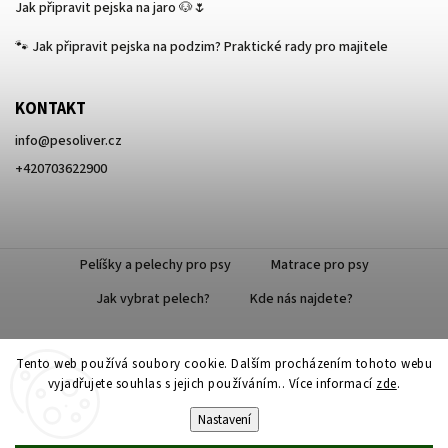
Jak připravit pejska na jaro 🐶🌷
🐾 Jak připravit pejska na podzim? Praktické rady pro majitele
KONTAKT
info
@
pesoliver.cz
+420703622900
Pelíšky a pelechy pro psy
Matrace pro psy
Jak vybrat pelech?
Kde nás najdete?
Tento web používá soubory cookie. Dalším procházením tohoto webu
Doprava zdarma
vyjadřujete souhlas s jejich používáním.. Více informací
zde
.
Nastavení