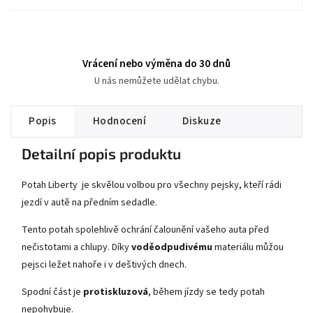
Vrácení nebo výměna do 30 dnů
U nás nemůžete udělat chybu.
Popis
Hodnocení
Diskuze
Detailní popis produktu
Potah Liberty je skvělou volbou pro všechny pejsky, kteří rádi
jezdí v autě na předním sedadle.
Tento potah spolehlivě ochrání čalounění vašeho auta před
nečistotami a chlupy. Díky
voděodpudivému
materiálu můžou
pejsci ležet nahoře i v deštivých dnech.
Spodní část je
protiskluzová
, během jízdy se tedy potah
nepohybuje.