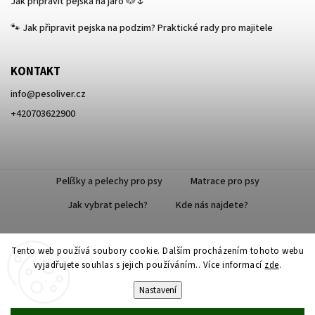
Jak připravit pejska na jaro 🐶🌷
🐾 Jak připravit pejska na podzim? Praktické rady pro majitele
KONTAKT
info
@
pesoliver.cz
+420703622900
Pelíšky a pelechy pro psy
Matrace pro psy
Jak vybrat pelech?
Kde nás najdete?
Tento web používá soubory cookie. Dalším procházením tohoto webu
Doprava zdarma
vyjadřujete souhlas s jejich používáním.. Více informací
zde
.
Nastavení