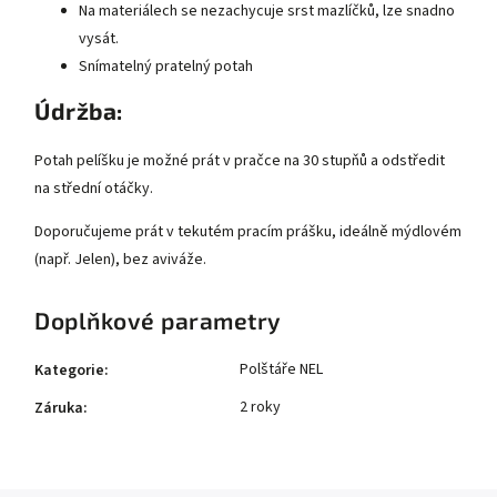
Na materiálech se nezachycuje srst mazlíčků, lze snadno
vysát.
Snímatelný pratelný potah
Údržba:
Potah pelíšku je možné prát v pračce na 30 stupňů a odstředit
na střední otáčky.
Doporučujeme prát v tekutém pracím prášku, ideálně mýdlovém
(např. Jelen), bez aviváže.
Doplňkové parametry
Polštáře NEL
Kategorie
:
2 roky
Záruka
: