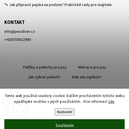
🐾 Jak připravit pejska na podzim? Praktické rady pro majitele
KONTAKT
info
@
pesoliver.cz
+420703622900
Pelíšky a pelechy pro psy
Matrace pro psy
Jak vybrat pelech?
Kde nás najdete?
Tento web používá soubory cookie. Dalším procházením tohoto webu
Doprava zdarma
vyjadřujete souhlas s jejich používáním.. Více informací
zde
.
Nastavení
Souhlasím