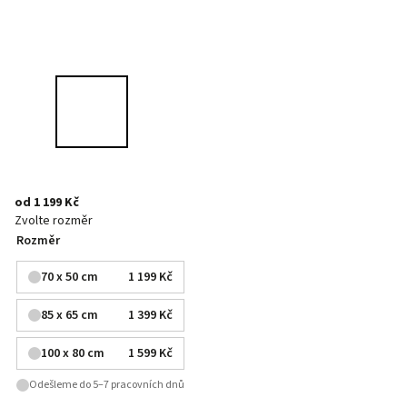
od
1 199 Kč
Zvolte rozměr
Rozměr
70 x 50 cm
1 199 Kč
85 x 65 cm
1 399 Kč
100 x 80 cm
1 599 Kč
Odešleme do 5–7 pracovních dnů