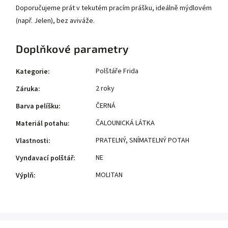
Doporučujeme prát v tekutém pracím prášku, ideálně mýdlovém
(např. Jelen), bez aviváže.
Doplňkové parametry
Polštáře Frida
Kategorie
:
2 roky
Záruka
:
ČERNÁ
Barva pelíšku
:
ČALOUNICKÁ LÁTKA
Materiál potahu
:
PRATELNÝ
,
SNÍMATELNÝ POTAH
Vlastnosti
:
NE
Vyndavací polštář
:
MOLITAN
Výplň
: