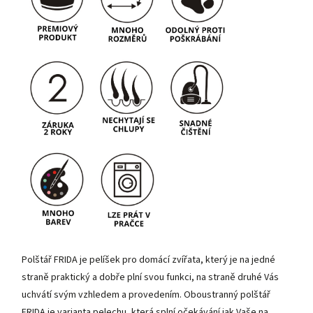
Polštář FRIDA je pelíšek pro domácí zvířata, který je na jedné
straně praktický a dobře plní svou funkci, na straně druhé Vás
uchvátí svým vzhledem a provedením. Oboustranný polštář
FRIDA je varianta pelechu, která splní očekávání jak Vaše na