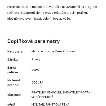
Potah matrace je možno prát v pračce na 30 stupňů na program
ruční praní. Doporučujeme prát v tekutém pracím prášku,
ideálně mýdlovém (např. Jelen), bez aviváže.
Doplňkové parametry
Matrace pro psy Demi Outdoor
Kategorie
:
2 roky
Záruka
:
Barva
ŠEDÁ
pelíšku
:
Materiál
CODURA
potahu
:
PRATELNÝ
,
VENKOVNÍ
,
SNÍMATELNÝ POTAH
,
Vlastnosti
:
VODĚODPUDIVÝ
MOLITAN
,
PAMĚŤOVÁ PĚNA
Výplň
: