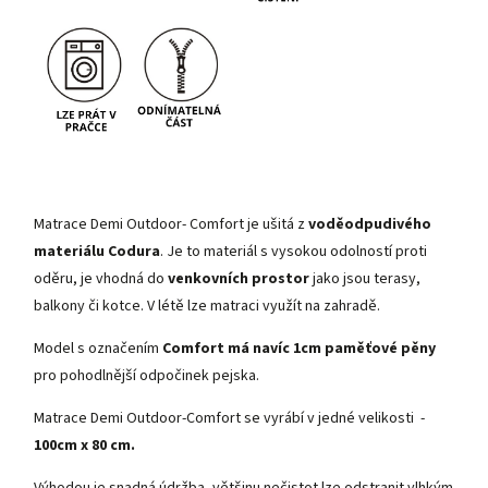
Matrace Demi Outdoor- Comfort je ušitá z
voděodpudivého
materiálu Codura
. Je to materiál s vysokou odolností proti
oděru, je vhodná do
venkovních prostor
jako jsou terasy,
balkony či kotce. V létě lze matraci využít na zahradě.
Model s označením
Comfort má navíc 1cm paměťové pěny
pro pohodlnější odpočinek pejska.
Matrace Demi Outdoor-Comfort se vyrábí v jedné velikosti -
100cm x 80 cm.
Výhodou je snadná údržba, většinu nečistot lze odstranit vlhkým