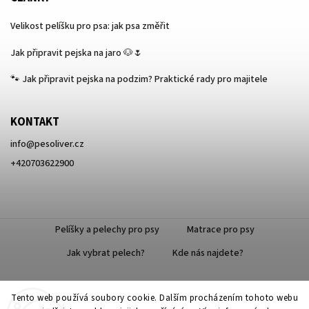
Velikost pelíšku pro psa: jak psa změřit
Jak připravit pejska na jaro 🐶🌷
🐾 Jak připravit pejska na podzim? Praktické rady pro majitele
KONTAKT
info
@
pesoliver.cz
+420703622900
Pelíšky a pelechy pro psy
Matrace pro psy
Jak vybrat pelech?
Kde nás najdete?
Tento web používá soubory cookie. Dalším procházením tohoto webu
Doprava zdarma