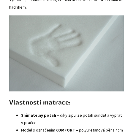
hadříkem.
Vlastnosti matrace:
Snímatelný potah
– díky zipu lze potah sundat a vyprat
v pračce.
Model s označením
COMFORT
– polyuretanová pěna 4cm