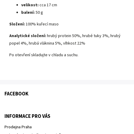
velikost:
cca 17 cm
balení:
50 g
Složení:
100% kuřecí maso
Analytické složení:
hrubý protein 50%, hrubé tuky 3%, hrubý
popel 4%, hrubá vláknina 5%, vlhkost 22%
Po otevření skladujte v chladu a suchu.
FACEBOOK
INFORMACE PRO VÁS
Prodejna Praha