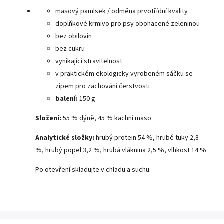
masový pamlsek / odměna prvotřídní kvality
doplňkové krmivo pro psy obohacené zeleninou
bez obilovin
bez cukru
vynikající stravitelnost
v praktickém ekologicky vyrobeném sáčku se
zipem pro zachování čerstvosti
balení:
150 g
Složení:
55 % dýně, 45 % kachní maso
Analytické složky:
hrubý protein 54 %, hrubé tuky 2,8
%, hrubý popel 3,2 %, hrubá vláknina 2,5 %, vlhkost 14 %
Po otevření skladujte v chladu a suchu.