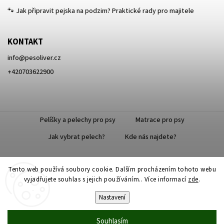
🐾 Jak připravit pejska na podzim? Praktické rady pro majitele
KONTAKT
info
@
pesoliver.cz
+420703622900
Pelíšky a pelechy pro psy
Matrace pro psy
Jak vybrat pelech?
Kde nás najdete?
Tento web používá soubory cookie. Dalším procházením tohoto webu
Doprava zdarma
vyjadřujete souhlas s jejich používáním.. Více informací
zde
.
Nastavení
Souhlasím