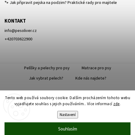
🐾 Jak připravit pejska na podzim? Praktické rady pro majitele
KONTAKT
info
@
pesoliver.cz
+420703622900
Pelíšky a pelechy pro psy
Matrace pro psy
Jak vybrat pelech?
Kde nás najdete?
Tento web používá soubory cookie. Dalším procházením tohoto webu
Doprava zdarma
vyjadřujete souhlas s jejich používáním.. Více informací
zde
.
Nastavení
Souhlasím