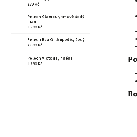
239 Kč
Pelech Glamour, tmavě šedý
Inari
1 590 Kč
Pelech Rex Orthopedic, šedý
3 099 Kč
Po
Pelech Victoria, hnědá
1 390 Kč
Ro