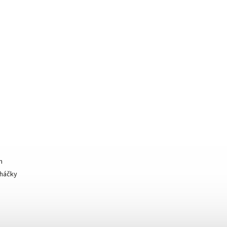
m
 háčky