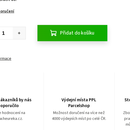
doručení
Přidat do košíku
formace
ákazníků by nás
Výdejní místa PPL
St
oporučilo
Parcelshop
e hodnocení na
Možnost doručení na více než
Zbo
.heureka.cz.
4000 výdejních míst po celé ČR.
pra
mů