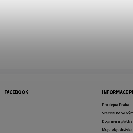
FACEBOOK
INFORMACE P
Prodejna Praha
Vrácení nebo vým
Doprava a platba
Moje objednávka