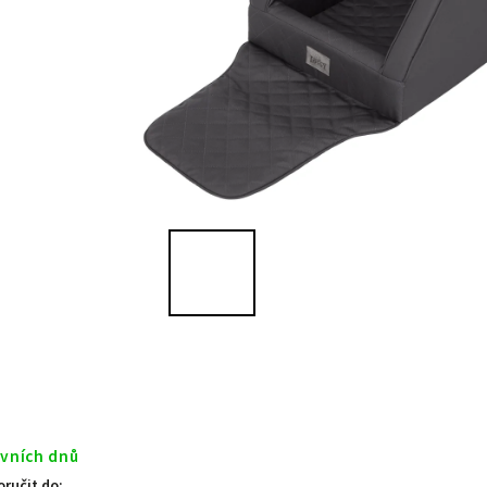
ovních dnů
ručit do: