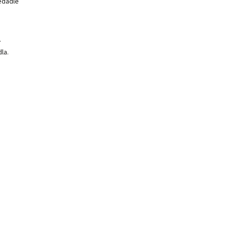
edadle
.
la.