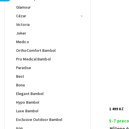
Glamour
Cézar
Victoria
Joker
Medico
OrthoComfort Bambol
Pro Medical Bambol
Paradise
Best
Bona
Elegant Bambol
Hypo Bambol
1 499 Kč
Luxe Bambol
Exclusive Outdoor Bambol
5-7 prac
Iron
Můžeme do