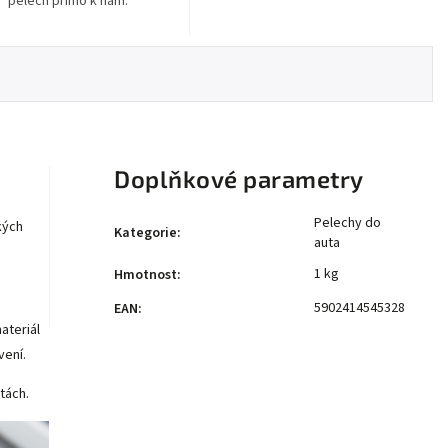
pelech přímo k nám.
Doplňkové parametry
Pelechy do
kých
Kategorie
:
auta
1 kg
Hmotnost
:
5902414545328
EAN
:
ateriál
vení.
tách.