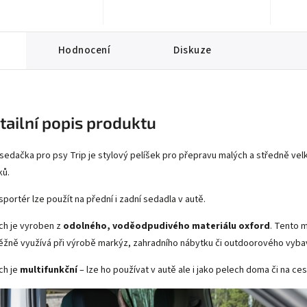
Hodnocení
Diskuze
tailní popis produktu
sedačka pro psy Trip je stylový pelíšek pro přepravu malých a středně vel
ků.
sportér lze použít na přední i zadní sedadla v autě.
ch je vyroben z
odolného, voděodpudivého materiálu oxford
. Tento m
ěžně využívá při výrobě markýz, zahradního nábytku či outdoorového vyba
ch je
multifunkční
– lze ho používat v autě ale i jako pelech doma či na ces