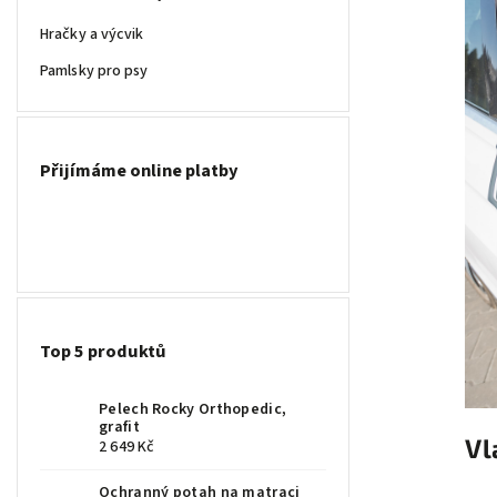
Hračky a výcvik
Pamlsky pro psy
Přijímáme online platby
Top 5 produktů
Pelech Rocky Orthopedic,
grafit
Vl
2 649 Kč
Ochranný potah na matraci