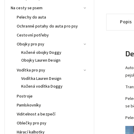
Na cesty se psem
Pelechy do auta
Popis
Ochranné potahy do auta pro psy
Cestovní potřeby
Obojky pro psy
De
Kožené obojky Doggy
Obojky Lauren Design
Auto
Vodítka pro psy
pejs
Vodítka Lauren Design
Kožená vodítka Doggy
Tran
Postroje
Pele
Pamlskovníky
se b
Viditelnost a bezpečí
Pele
Oblečky pro psy
Hárací kalhotky