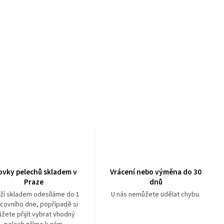
ovky pelechů skladem v
Vrácení nebo výměna do 30
Praze
dnů
ží skladem odesíláme do 1
U nás nemůžete udělat chybu.
covního dne, popřípadě si
žete přijít vybrat vhodný