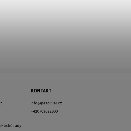
KONTAKT
it
info
@
pesoliver.cz
+420703622900
raktické rady