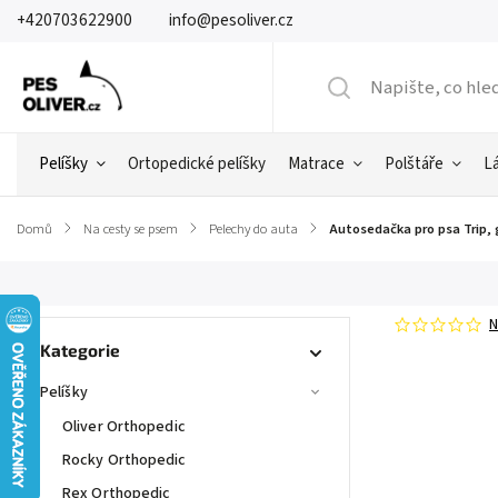
+420703622900
info@pesoliver.cz
Pelíšky
Ortopedické pelíšky
Matrace
Polštáře
L
Domů
/
Na cesty se psem
/
Pelechy do auta
/
Autosedačka pro psa Trip, g
N
Kategorie
Pelíšky
Oliver Orthopedic
Rocky Orthopedic
Rex Orthopedic