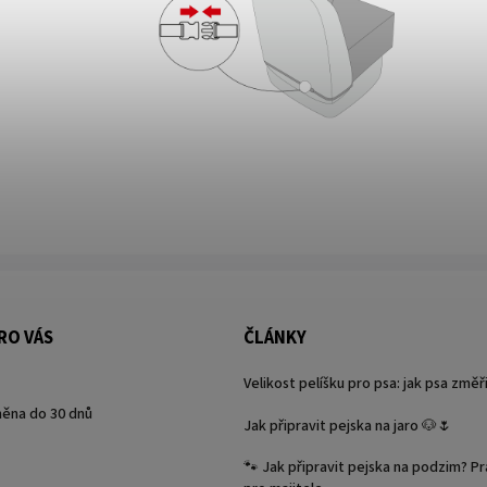
RO VÁS
ČLÁNKY
Velikost pelíšku pro psa: jak psa změř
ěna do 30 dnů
Jak připravit pejska na jaro 🐶🌷
🐾 Jak připravit pejska na podzim? P