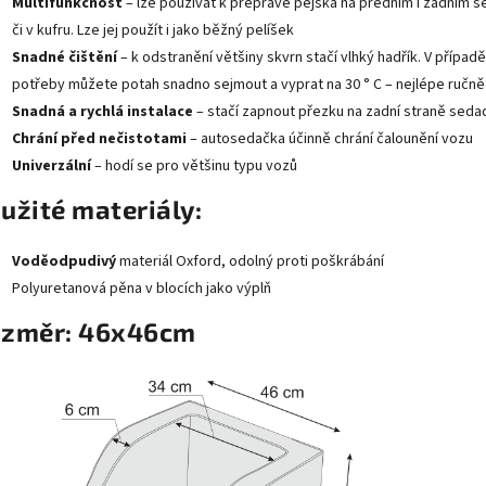
Multifunkčnost
– lze používat k přepravě pejska na předním i zadním s
či v kufru. Lze jej použít i jako běžný pelíšek
Snadné čištění
– k odstranění většiny skvrn stačí vlhký hadřík. V případě
potřeby můžete potah snadno sejmout a vyprat na 30 ° C – nejlépe ručně
Snadná a rychlá instalace
– stačí zapnout přezku na zadní straně sedad
Chrání před nečistotami
– autosedačka účinně chrání čalounění vozu
Univerzální
– hodí se pro většinu typu vozů
užité materiály:
Voděodpudivý
materiál Oxford, odolný proti poškrábání
Polyuretanová pěna v blocích jako výplň
změr: 46x46cm