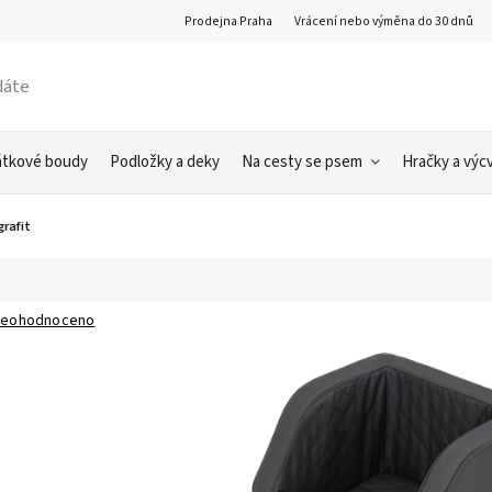
Prodejna Praha
Vrácení nebo výměna do 30 dnů
átkové boudy
Podložky a deky
Na cesty se psem
Hračky a výcv
rafit
eohodnoceno